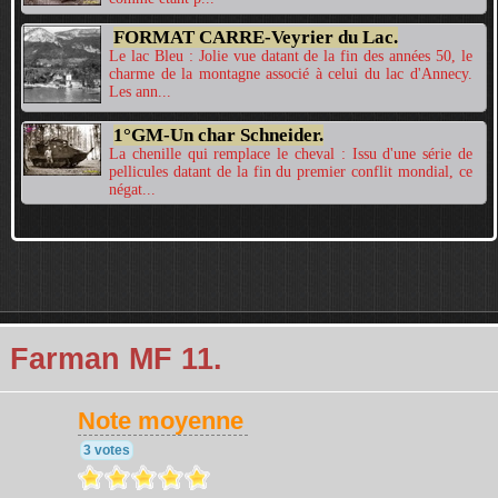
FORMAT CARRE-Veyrier du Lac.
Le lac Bleu : Jolie vue datant de la fin des années 50, le
charme de la montagne associé à celui du lac d'Annecy.
Les ann...
1°GM-Un char Schneider.
La chenille qui remplace le cheval : Issu d'une série de
pellicules datant de la fin du premier conflit mondial, ce
négat...
 Farman MF 11.
Note moyenne
3 votes