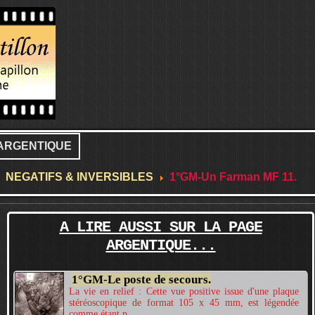
ARGENTIQUE
NEGATIFS & INVERSIBLES
1°GM-Un Farman MF 11.
A LIRE AUSSI SUR LA PAGE
ARGENTIQUE...
1°GM-Le poste de secours.
La vie en relief : Cette vue positive issue d'une plaque
stéréoscopique de format 105 x 45 mm, est légendée
comme étant p...