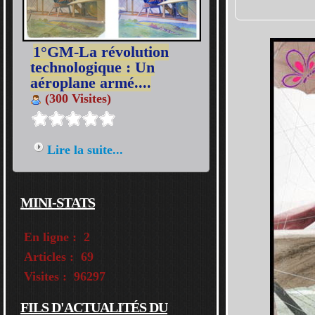
1°GM-La révolution
technologique : Un
aéroplane armé....
(300 Visites)
Lire la suite...
MINI-STATS
En ligne :
2
Articles :
69
Visites :
96297
FILS D'ACTUALITÉS DU