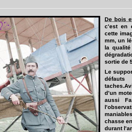
De bois et
c'est en 
cette ima
mm, un lég
la qualit
dégradati
sortie de 
Le suppor
défauts
taches.Av
d'un mote
aussi Fa
l'observa
maniables
chasse en
durant l'a