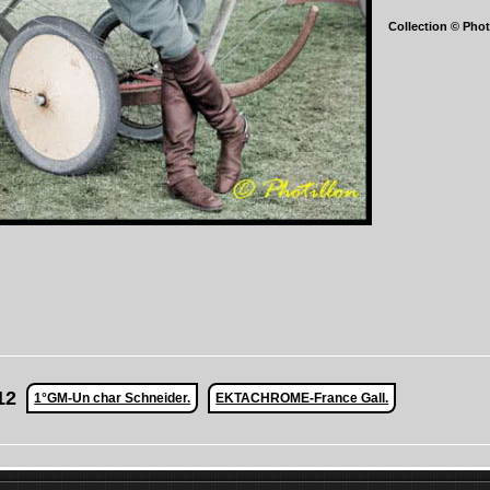
Collection © Photi
12
1°GM-Un char Schneider.
EKTACHROME-France Gall.