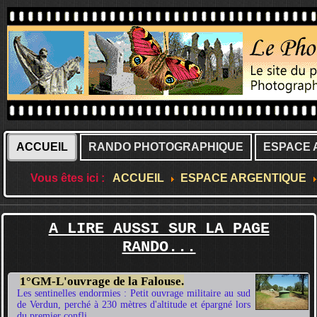
ACCUEIL
RANDO PHOTOGRAPHIQUE
ESPACE 
Vous êtes ici :
ACCUEIL
ESPACE ARGENTIQUE
A LIRE AUSSI SUR LA PAGE
RANDO...
1°GM-L'ouvrage de la Falouse.
Les sentinelles endormies : Petit ouvrage militaire au sud
de Verdun, perché à 230 mètres d'altitude et épargné lors
du premier confli...