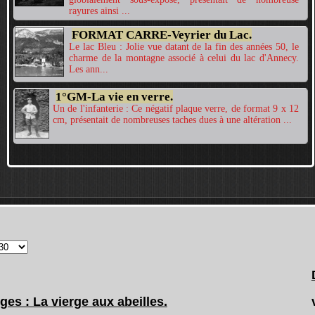
rayures ainsi ...
FORMAT CARRE-Veyrier du Lac.
Le lac Bleu : Jolie vue datant de la fin des années 50, le
charme de la montagne associé à celui du lac d'Annecy.
Les ann...
1°GM-La vie en verre.
Un de l'infanterie : Ce négatif plaque verre, de format 9 x 12
cm, présentait de nombreuses taches dues à une altération ...
es : La vierge aux abeilles.