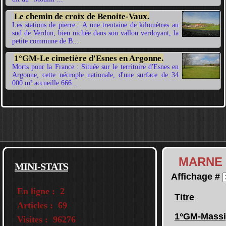
Le chemin de croix de Benoite-Vaux.
Les stations de pierre : A une trentaine de kilomètres au
sud de Verdun, bien nichée dans son vallon verdoyant, la
petite commune de B...
1°GM-Le cimetière d'Esnes en Argonne.
Morts pour la France : Située sur le territoire d'Esnes en
Argonne, cette nécrople nationale, d'une surface de 34
000 m² accueille 666...
MARNE
MINI-STATS
Affichage #
En ligne :
2
Titre
Articles :
69
1°GM-Massig
Visites :
96276