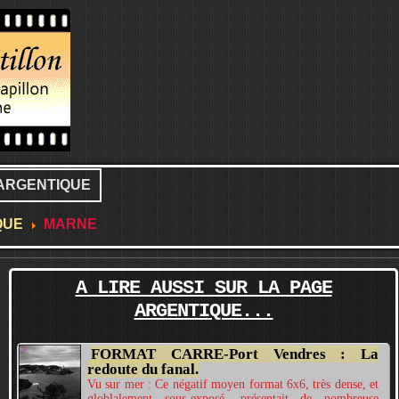
ARGENTIQUE
QUE
MARNE
A LIRE AUSSI SUR LA PAGE
ARGENTIQUE...
FORMAT CARRE-Port Vendres : La
redoute du fanal.
Vu sur mer : Ce négatif moyen format 6x6, très dense, et
globlalement sous-exposé, présentait de nombreuse