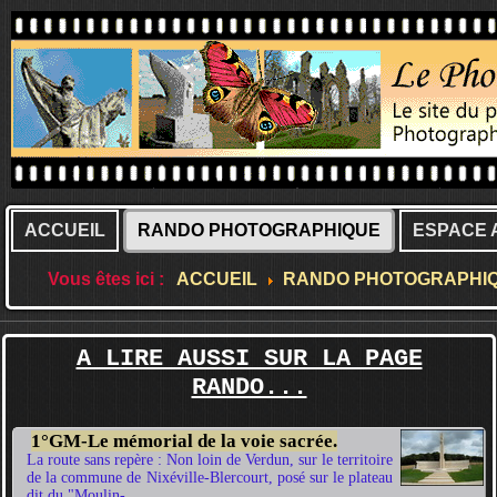
ACCUEIL
RANDO PHOTOGRAPHIQUE
ESPACE 
Vous êtes ici :
ACCUEIL
RANDO PHOTOGRAPHI
A LIRE AUSSI SUR LA PAGE
RANDO...
1°GM-Le mémorial de la voie sacrée.
La route sans repère : Non loin de Verdun, sur le territoire
de la commune de Nixéville-Blercourt, posé sur le plateau
dit du "Moulin-...