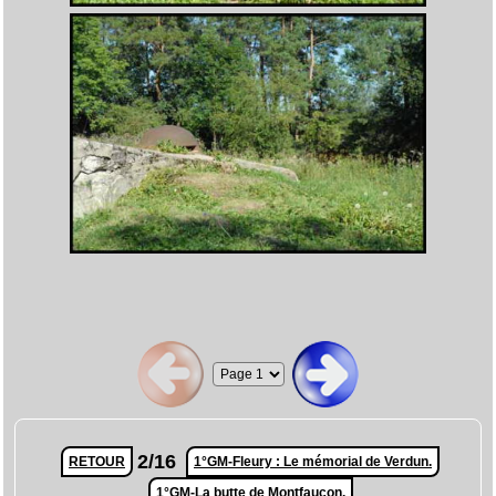
2/16
RETOUR
1°GM-Fleury : Le mémorial de Verdun.
1°GM-La butte de Montfaucon.