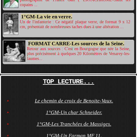
copains ...
1°GM-La vie en verre.
Un de l'infanterie : Ce négatif plaque verre, de format 9 x 12
cm, présentait de nombreuses taches dues à une altération ...
FORMAT CARRE-Les sources de la Seine.
Retour aux sources : C'est en Bourgogne que née la Seine,
plus précisément à quelques 20 Kilomètres de Venarey-les-
laumes...
TOP LECTURE...
Le chemin de croix de Benoite-Vaux.
1°GM-Un char Schneider.
1°GM-Les Tranchées de Massiges.
1°GM-Un Farman MF 11.