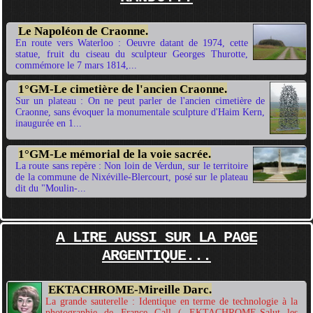
Le Napoléon de Craonne.
En route vers Waterloo : Oeuvre datant de 1974, cette
statue, fruit du ciseau du sculpteur Georges Thurotte,
commémore le 7 mars 1814,...
1°GM-Le cimetière de l'ancien Craonne.
Sur un plateau : On ne peut parler de l'ancien cimetière de
Craonne, sans évoquer la monumentale sculpture d'Haim Kern,
inaugurée en 1...
1°GM-Le mémorial de la voie sacrée.
La route sans repère : Non loin de Verdun, sur le territoire
de la commune de Nixéville-Blercourt, posé sur le plateau
dit du "Moulin-...
A LIRE AUSSI SUR LA PAGE
ARGENTIQUE...
EKTACHROME-Mireille Darc.
La grande sauterelle : Identique en terme de technologie à la
photographie de France Gall ( EKTACHROME-Salut les